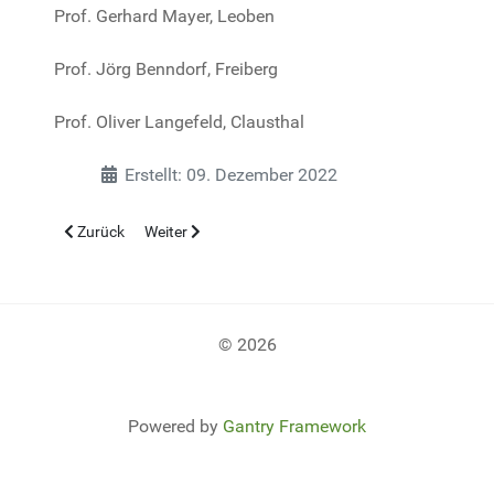
Prof. Gerhard Mayer, Leoben
Prof. Jörg Benndorf, Freiberg
Prof. Oliver Langefeld, Clausthal
Erstellt: 09. Dezember 2022
Vorheriger Beitrag: Tagungskomitee
Nächster Beitrag: Institutionen
Zurück
Weiter
© 2026
Powered by
Gantry Framework